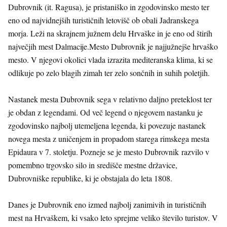
Dubrovnik (it. Ragusa), je pristaniško in zgodovinsko mesto ter
eno od najvidnejših turističnih letovišč ob obali Jadranskega
morja. Leži na skrajnem južnem delu Hrvaške in je eno od štirih
največjih mest Dalmacije.Mesto Dubrovnik je najjužnejše hrvaško
mesto. V njegovi okolici vlada izrazita mediteranska klima, ki se
odlikuje po zelo blagih zimah ter zelo sončnih in suhih poletjih.
Nastanek mesta Dubrovnik sega v relativno daljno preteklost ter
je obdan z legendami. Od več legend o njegovem nastanku je
zgodovinsko najbolj utemeljena legenda, ki povezuje nastanek
novega mesta z uničenjem in propadom starega rimskega mesta
Epidaura v 7. stoletju. Pozneje se je mesto Dubrovnik razvilo v
pomembno trgovsko silo in središče mestne državice,
Dubrovniške republike, ki je obstajala do leta 1808.
Danes je Dubrovnik eno izmed najbolj zanimivih in turističnih
mest na Hrvaškem, ki vsako leto sprejme veliko število turistov. V