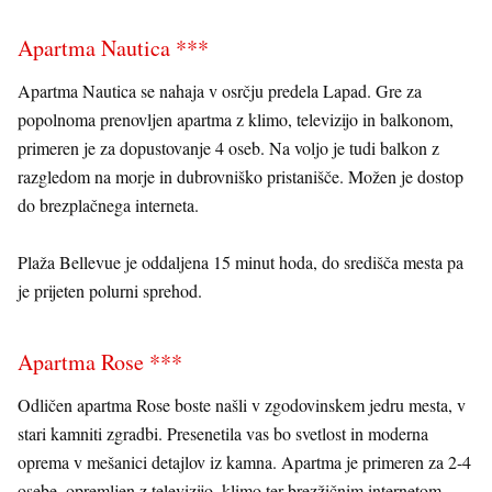
Apartma Nautica ***
Apartma Nautica se nahaja v osrčju predela Lapad. Gre za
popolnoma prenovljen apartma z klimo, televizijo in balkonom,
primeren je za dopustovanje 4 oseb. Na voljo je tudi balkon z
razgledom na morje in dubrovniško pristanišče. Možen je dostop
do brezplačnega interneta.
Plaža Bellevue je oddaljena 15 minut hoda, do središča mesta pa
je prijeten polurni sprehod.
Apartma Rose ***
Odličen apartma Rose boste našli v zgodovinskem jedru mesta, v
stari kamniti zgradbi. Presenetila vas bo svetlost in moderna
oprema v mešanici detajlov iz kamna. Apartma je primeren za 2-4
osebe, opremljen z televizijo, klimo ter brezžičnim internetom.