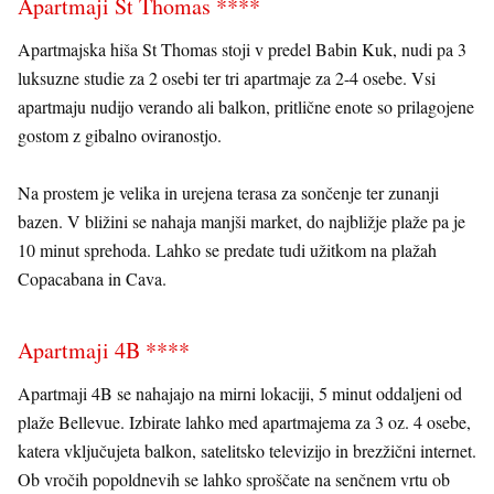
Apartmaji St Thomas ****
Apartmajska hiša St Thomas stoji v predel Babin Kuk, nudi pa 3
luksuzne studie za 2 osebi ter tri apartmaje za 2-4 osebe. Vsi
apartmaju nudijo verando ali balkon, pritlične enote so prilagojene
gostom z gibalno oviranostjo.
Na prostem je velika in urejena terasa za sončenje ter zunanji
bazen. V bližini se nahaja manjši market, do najbližje plaže pa je
10 minut sprehoda. Lahko se predate tudi užitkom na plažah
Copacabana in Cava.
Apartmaji 4B ****
Apartmaji 4B se nahajajo na mirni lokaciji, 5 minut oddaljeni od
plaže Bellevue. Izbirate lahko med apartmajema za 3 oz. 4 osebe,
katera vključujeta balkon, satelitsko televizijo in brezžični internet.
Ob vročih popoldnevih se lahko sproščate na senčnem vrtu ob