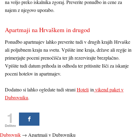
na voljo preko iskalnika zgoraj. Preverite ponudbo in cene za
najem z njegovo uporabo.
Apartmaji na Hrvaškem in drugod
Ponudbo apartmajev lahko preverite tudi v drugih krajih Hrvaške
ali poljubnem kraju na svetu. Vpišite ime kraja, države ali regije in
primerjajte poceni prenočišča ter jih rezervirajte brezplačno.
Vpišite tudi datum prihoda in odhoda ter pritisnite Išči za iskanje
poceni hotelov in apartmajev.
Dodatno si lahko ogledate tudi strani
Hoteli
in
vikend paket v
Dubrovniku
.
1
Delitev
Dubrovnik
→
Apartmaji v Dubrovniku