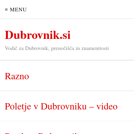
≡ MENU
Dubrovnik.si
Vodič za Dubrovnik, prenočišča in znamenitosti
Razno
Poletje v Dubrovniku – video